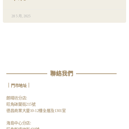
28 5 月, 2025
聯絡我們
｜
｜
門市地址
:
朗晴坊分店
旺角砵蘭街215號
德昌商業大廈10-12樓全層及1301室
:
海島中心分店