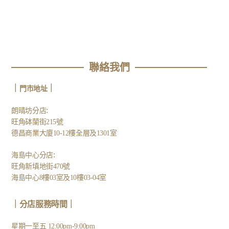
聯絡我們
｜
｜
門市地址
:
朗晴坊分店
旺角砵蘭街215號
德昌商業大廈10-12樓全層及1301室
:
海島中心分店
旺角新填地街470號
海島中心8樓03室及10樓03-04室
｜分店服務時間｜
星期一至五 12:00pm-9:00pm