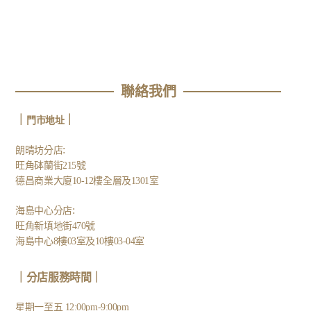
聯絡我們
｜
｜
門市地址
:
朗晴坊分店
旺角砵蘭街215號
德昌商業大廈10-12樓全層及1301室
:
海島中心分店
旺角新填地街470號
海島中心8樓03室及10樓03-04室
｜分店服務時間｜
星期一至五 12:00pm-9:00pm