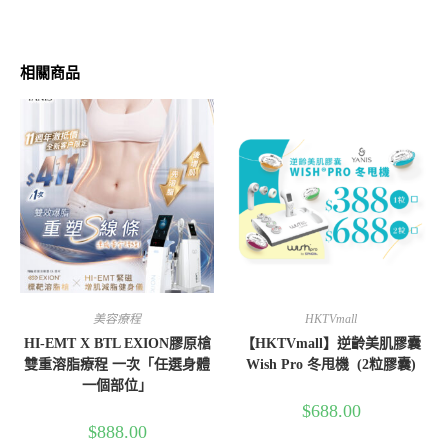
相關商品
美容療程
HKTVmall
HI-EMT X BTL EXION膠原槍
【HKTVmall】逆齡美肌膠囊
雙重溶脂療程 一次「任選身體
Wish Pro 冬甩機 (2粒膠囊)
一個部位」
$
688.00
$
888.00