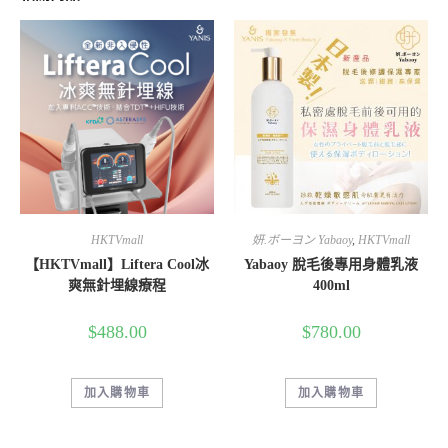
HKTVmall
妍.ボーヨン Yabaoy
,
HKTVmall
【HKTVmall】Liftera Cool冰
Yabaoy 脫毛後專用身體乳液
爽無針埋線療程
400ml
$
488.00
$
780.00
加入購物車
加入購物車