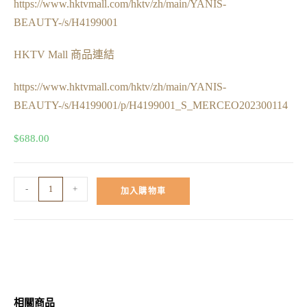
https://www.hktvmall.com/hktv/zh/main/YANIS-
BEAUTY-/s/H4199001
HKTV Mall 商品連結
https://www.hktvmall.com/hktv/zh/main/YANIS-
BEAUTY-/s/H4199001/p/H4199001_S_MERCEO202300114
$
688.00
-
+
加入購物車
相關商品