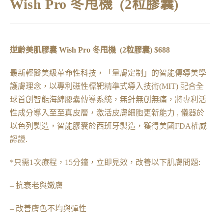
Wish Pro 冬甩機 (2粒膠囊)
逆齡美肌膠囊 Wish Pro
冬甩機 (2粒膠囊) $688
最新輕醫美級革命性科技，「量膚定制」的智能傳導美學
護膚理念，以專利磁性標靶精準式導入技術(MIT) 配合全
球首創智能海綿膠囊傳導系統，無針無創無痛，將專利活
性成分導入至至真皮層，激活皮膚細胞更新能力 , 儀器於
以色列製造，智能膠囊於西班牙製造，獲得美國FDA權威
認證.
*只需1次療程，15分鐘，立即見效，改善以下肌膚問題:
– 抗衰老與嫩膚
– 改善膚色不均與彈性