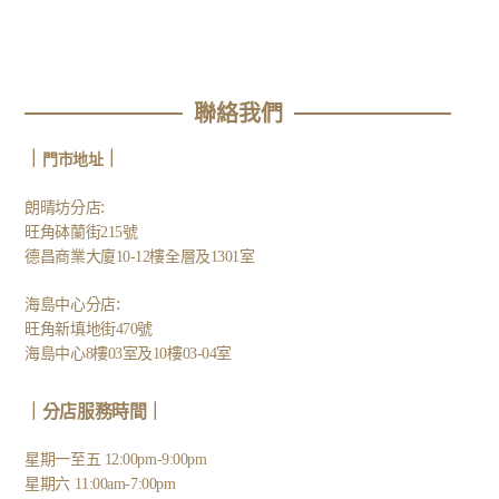
聯絡我們
｜
｜
門市地址
:
朗晴坊分店
旺角砵蘭街215號
德昌商業大廈10-12樓全層及1301室
:
海島中心分店
旺角新填地街470號
海島中心8樓03室及10樓03-04室
｜分店服務時間｜
星期一至五 12:00pm-9:00pm
星期六 11:00am-7:00pm