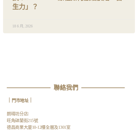
生力」？
18 6 月, 2026
聯絡我們
｜
｜
門市地址
:
朗晴坊分店
旺角砵蘭街215號
德昌商業大廈10-12樓全層及1301室