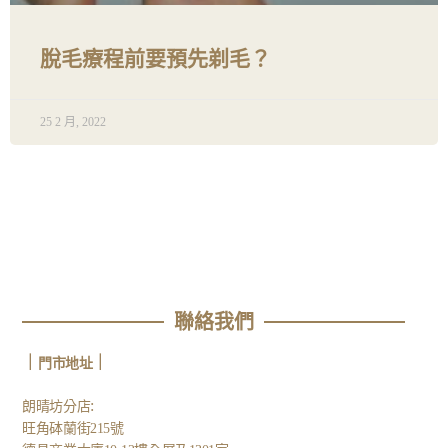
脫毛療程前要預先剃毛？
25 2 月, 2022
聯絡我們
｜
｜
門市地址
:
朗晴坊分店
旺角砵蘭街215號