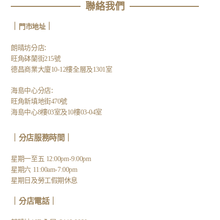
聯絡我們
｜
｜
門市地址
:
朗晴坊分店
旺角砵蘭街215號
德昌商業大廈10-12樓全層及1301室
:
海島中心分店
旺角新填地街470號
海島中心8樓03室及10樓03-04室
｜分店服務時間｜
星期一至五 12:00pm-9:00pm
星期六 11:00am-7:00pm
星期日及勞工假期休息
｜
分店電話
｜