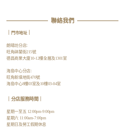
聯絡我們
｜
｜
門市地址
:
朗晴坊分店
旺角砵蘭街215號
德昌商業大廈10-12樓全層及1301室
:
海島中心分店
旺角新填地街470號
海島中心8樓03室及10樓03-04室
｜分店服務時間｜
星期一至五 12:00pm-9:00pm
星期六 11:00am-7:00pm
星期日及勞工假期休息