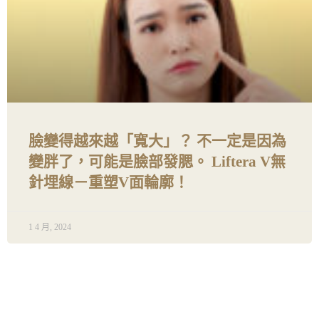
臉變得越來越「寬大」？ 不一定是因為
變胖了，可能是臉部發腮。 Liftera V無
針埋線－重塑V面輪廓！
1 4 月, 2024