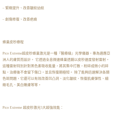
– 緊緻提升、改善皺紋幼紋
– 創傷修復、改善疤痕
蜂巢皮秒療程
Pico Extreme超皮秒蜂巢激光是一種『醫療級』光學儀器，專為適應亞
洲人的膚質而設計。 它透過全息微速蜂巢透鏡以皮秒速度發射雷射。
這種雷射特別針對黑色素吸收能量，將其集中打散，粉碎成微小的碎
點，治療後不會留下傷口，並且恢復期極短。 除了能夠迅速解決各類
色斑問題，它還可以有效改善凹凸洞、淡化皺紋、恢復肌膚彈性、細
緻毛孔、美白嫩膚等等。
Pico Extreme 超皮秒激光5大超強效能：