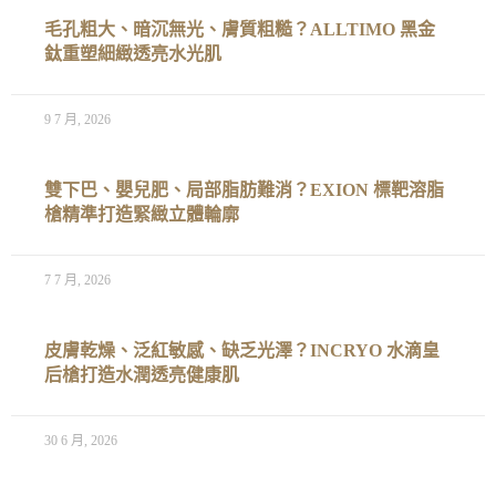
毛孔粗大、暗沉無光、膚質粗糙？ALLTIMO 黑金
鈦重塑細緻透亮水光肌
9 7 月, 2026
雙下巴、嬰兒肥、局部脂肪難消？EXION 標靶溶脂
槍精準打造緊緻立體輪廓
7 7 月, 2026
皮膚乾燥、泛紅敏感、缺乏光澤？INCRYO 水滴皇
后槍打造水潤透亮健康肌
30 6 月, 2026