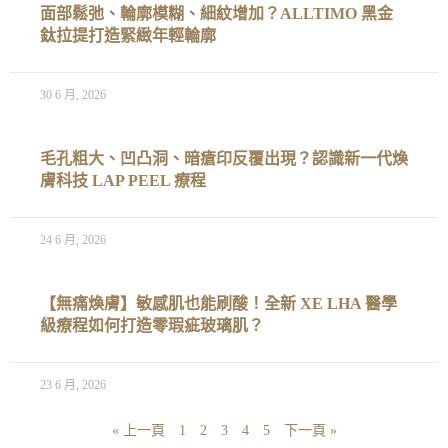
面部鬆弛、輪廓模糊、細紋增加？ALLTIMO 黑金
鈦拉提打造緊緻年輕輪廓
30 6 月, 2026
毛孔粗大、凹凸洞、暗瘡印反覆出現？認識新一代煥
膚科技 LAP PEEL 療程
24 6 月, 2026
【無痛煥膚】敏感肌也能刷酸！全新 XE LHA 醫學
級療程如何打造零瑕疵玻璃肌？
23 6 月, 2026
« 上一頁
1
2
3
4
5
下一頁 »