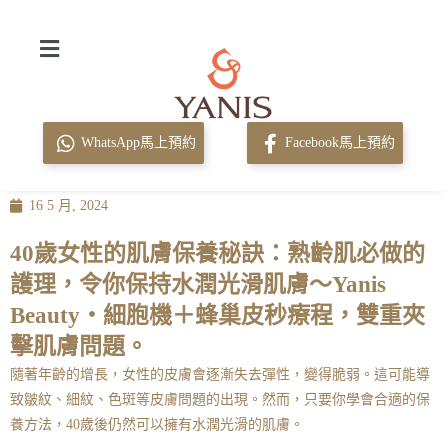
WhatsApp馬上預約
Facebook馬上預約
16 5 月, 2024
40歲女性的肌膚保養秘訣：熟齡肌必做的
護理，令你保持水潤光滑肌膚～Yanis
Beauty・細胞機＋蜂巢皮秒療程，雙重夾
擊肌膚問題。
隨著年齡的增長，女性的皮膚會逐漸失去彈性，變得脆弱。這可能導
致皺紋、細紋、色斑等皮膚問題的出現。然而，只要你學會合適的保
養方法，40歲後仍然可以擁有水潤光滑的肌膚。