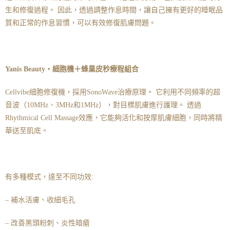
生和修復過程。 因此，透過調整作息時間，讓自己擁有更好的睡眠品
質和正常的作息習慣，可以有效修復肌膚問題。
Yanis Beauty・細胞機＋蜂巢皮秒療程組合
Cellvibe細胞修復機，採用SonoWave治療原理。 它利用不同頻率的超
音波（10MHz、3MHz和1MHz），對目標肌膚進行護理。 透過
Rhythmical Cell Massage效應，它能夠活化和按摩肌膚細胞，同時將精
華送至肌底。
有多種模式，達至不同功效:
– 補水活膚、收細毛孔
– 改善黑頭粉刺、炎性暗瘡