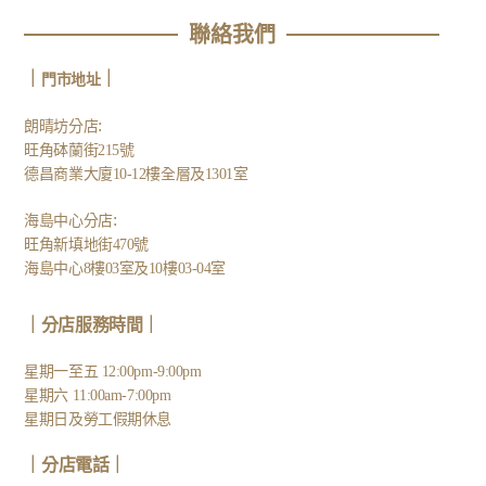
聯絡我們
｜
｜
門市地址
:
朗晴坊分店
旺角砵蘭街215號
德昌商業大廈10-12樓全層及1301室
:
海島中心分店
旺角新填地街470號
海島中心8樓03室及10樓03-04室
｜分店服務時間｜
星期一至五 12:00pm-9:00pm
星期六 11:00am-7:00pm
星期日及勞工假期休息
｜
分店電話
｜